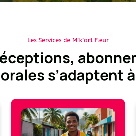
Les Services de Mik’art Fleur
réceptions, abonn
lorales s’adaptent à