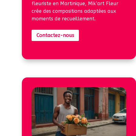
fleuriste en Martinique, Mik’art Fleur
crée des compositions adaptées aux
moments de recueillement.
Contactez-nous