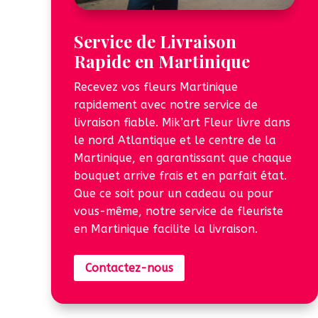
Service de Livraison
Rapide en Martinique
Recevez vos fleurs Martinique
rapidement avec notre service de
livraison fiable. Mik’art Fleur livre dans
le nord Atlantique et le centre de la
Martinique, en garantissant que chaque
bouquet arrive frais et en parfait état.
Que ce soit pour un cadeau ou pour
vous-même, notre service de fleuriste
en Martinique facilite la livraison.
Contactez-nous