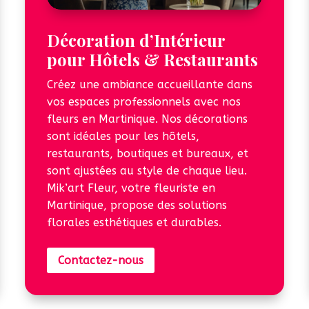
Décoration d’Intérieur
pour Hôtels & Restaurants
Créez une ambiance accueillante dans
vos espaces professionnels avec nos
fleurs en Martinique. Nos décorations
sont idéales pour les hôtels,
restaurants, boutiques et bureaux, et
sont ajustées au style de chaque lieu.
Mik’art Fleur, votre fleuriste en
Martinique, propose des solutions
florales esthétiques et durables.
Contactez-nous