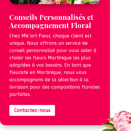
Conseils Personnalisés et
Accompagnement Floral
Chez Mik’art Fleur, chaque client est
unique. Nous offrons un service de
conseil personnalisé pour vous aider à
choisir les fleurs Martinique les plus
adaptées à vos besoins. En tant que
fleuriste en Martinique, nous vous
accompagnons de la sélection à la
livraison pour des compositions florales
parfaites.
Contactez-nous