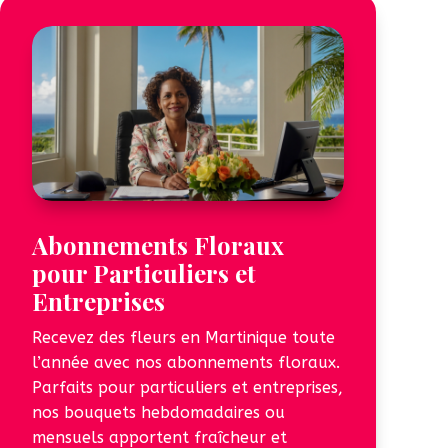
Abonnements Floraux
pour Particuliers et
Entreprises
Recevez des fleurs en Martinique toute
l’année avec nos abonnements floraux.
Parfaits pour particuliers et entreprises,
nos bouquets hebdomadaires ou
mensuels apportent fraîcheur et