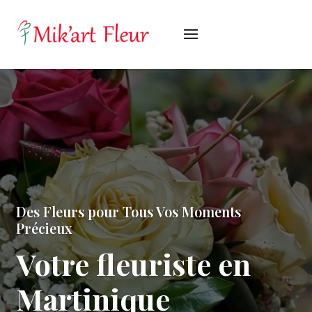
Lecteur
vidéo
Des Fleurs pour Tous Vos Moments
Précieux
Votre fleuriste en
Martinique